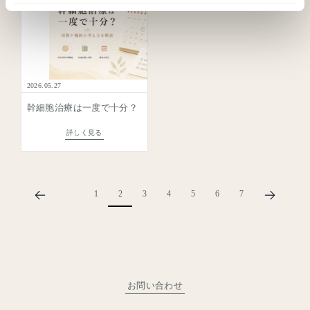
ご希望を伺い、最短でご予約確定までご案内します。
ご予約のご案内
受付時間：10:00〜18:30／日曜休診
よくあるご質問
その他のお問い合わせ
2026.05.27
mail
メールでのご案内はこちら
幹細胞治療は一度で十分？
返信目安：1〜2営業日
詳しく見る
よくあるご質問はこちら
1
2
3
4
5
6
7
お問い合わせ