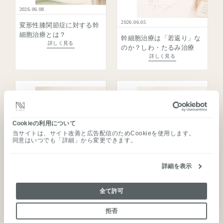
2026.06.08
2026.06.05
ご予約のご案内
変形性膝関節症に対する幹
細胞治療とは？
幹細胞治療は「若返り」な
ご状況に合わせて、窓口をお選びください。
詳しく見る
のか？しわ・たるみ治療
詳しく見る
ご予約はこちら
WEB予約
フォームよりご希望の内容をお選びいただけます。
来院／オンライン相談のどちらにも対応しておりま
す。
TOP
Cookieの利用について
幹細胞療法
当サイトは、サイト改善と広告配信のためCookieを使用します。
同意はいつでも「詳細」から変更できます。
予約フォームへ進む
免疫細胞療法
2026.06.02
2026.05.30
N2クリニックとは
詳細を表示
幹細胞治療に関心が高まる
幹細胞治療とPRP・ヒアル
背景とは？
ロン酸・他治療の違い
医師のご紹介
詳しく見る
詳しく見る
コンシェルジュ直通
全て許可
お知らせ
その場で調整
拒否
採用情報
call
03-3289-0202
タップして発信