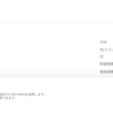
TOP
N2ク
は
幹細胞
免疫細
医師の
信のためCookieを使用します。
更できます。