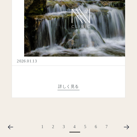
N2クリニックとは
医師のご紹介
ンシェルジュ直通
その場で調整
お知らせ
03-3289-0202
タップして発信
採用情報
希望を伺い、最短でご予約確定までご案内します。
時間：10:00〜18:30／日曜休診
2026.01.13
ご予約のご案内
よくあるご質問
他のお問い合わせ
メールでのご案内はこちら
詳しく見る
安：1〜2営業日
あるご質問はこちら
1
2
3
4
5
6
7