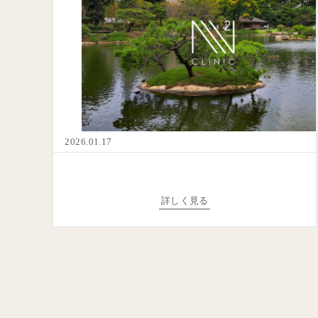
コ
call
ご
受付
2026.01.17
その
mail
詳しく見る
返信目
よく