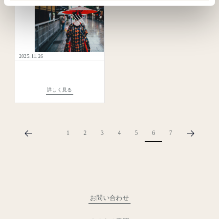
ご希望を伺い、最短でご予約確定までご案内します。
ご予約のご案内
受付時間：10:00〜18:30／日曜休診
よくあるご質問
その他のお問い合わせ
2025.11.26
mail
メールでのご案内はこちら
返信目安：1〜2営業日
詳しく見る
よくあるご質問はこちら
1
2
3
4
5
6
7
お問い合わせ