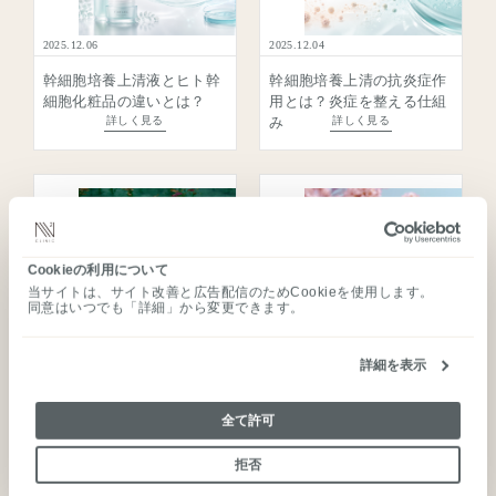
2025.12.06
2025.12.04
ご予約のご案内
幹細胞培養上清液とヒト幹
幹細胞培養上清の抗炎症作
ご状況に合わせて、窓口をお選びください。
細胞化粧品の違いとは？
用とは？炎症を整える仕組
詳しく見る
詳しく見る
み
ご予約はこちら
WEB予約
フォームよりご希望の内容をお選びいただけます。
来院／オンライン相談のどちらにも対応しておりま
す。
TOP
Cookieの利用について
幹細胞療法
当サイトは、サイト改善と広告配信のためCookieを使用します。
同意はいつでも「詳細」から変更できます。
予約フォームへ進む
免疫細胞療法
2025.12.01
2025.11.28
N2クリニックとは
詳細を表示
医師のご紹介
コンシェルジュ直通
詳しく見る
詳しく見る
全て許可
お知らせ
その場で調整
拒否
採用情報
call
03-3289-0202
タップして発信