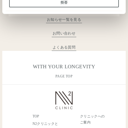
拒否
採用情報
call
03-3289-0202
タップして発信
ご希望を伺い、最短でご予約確定までご案内します。
ご予約のご案内
お知らせ一覧を見る
受付時間：10:00〜18:30／日曜休診
よくあるご質問
お問い合わせ
その他のお問い合わせ
よくある質問
mail
メールでのご案内はこちら
返信目安：1〜2営業日
WITH YOUR LONGEVITY
よくあるご質問はこちら
PAGE TOP
TOP
クリニックへの
ご案内
N2クリニックと