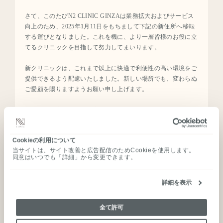
さて、このたびN2 CLINIC GINZAは業務拡大およびサービス
向上のため、2025年1月11日をもちまして下記の新住所へ移転
する運びとなりました。これを機に、より一層皆様のお役に立
ご予約のご案内
てるクリニックを目指して努力してまいります。
ご状況に合わせて、窓口をお選びください。
新クリニックは、これまで以上に快適で利便性の高い環境をご
ご予約はこちら
提供できるよう配慮いたしました。新しい場所でも、変わらぬ
ご愛顧を賜りますようお願い申し上げます。
WEB予約
フォームよりご希望の内容をお選びいただけます。
新住所：東京都中央区銀座6-6-5 Hulic & New Ginza Namiki6
来院／オンライン相談のどちらにも対応しておりま
11F
す。
TOP
移転日：2025年1月11日
Cookieの利用について
幹細胞療法
当サイトは、サイト改善と広告配信のためCookieを使用します。
皆様には移転に伴い何かとご不便をおかけすることもあるかと
同意はいつでも「詳細」から変更できます。
予約フォームへ進む
存じますが、引き続き変わらぬお引き立てを賜りますようお願
免疫細胞療法
い申し上げます。
N2クリニックとは
詳細を表示
まずは略儀ながら、書中をもちましてご挨拶申し上げます。
医師のご紹介
コンシェルジュ直通
全て許可
お知らせ
その場で調整
N2 CLINIC 一同