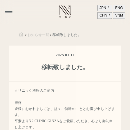
JPN
ENG
CHN
VNM
お知らせ一覧
移転致しました。
2025.01.11
移転致しました。
クリニック移転のご案内
拝啓
皆様におかれましては、益々ご健勝のこととお慶び申し上げま
す。
平素よりN2 CLINIC GINZAをご愛顧いただき、心より御礼申
し上げます。